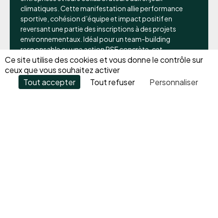
climatiques. Cette manifestation allie performance
sportive, cohésion d’équipe et impact positif en
reversant une partie des inscriptions à des projets
environnementaux. Idéal pour un team-building
responsable ou une action RSE concrète, cet
Ce site utilise des cookies et vous donne le contrôle sur
événement permet à vos équipes de s’engager
ceux que vous souhaitez activer
ensemble pour la planète.
Tout accepter
Tout refuser
Personnaliser
PRÉ-INSCRIPTIONS 2026