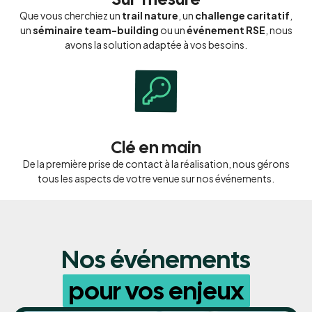
Que vous cherchiez un
trail nature
, un
challenge caritatif
,
un
séminaire team-building
ou un
événement RSE
, nous
avons la solution adaptée à vos besoins.
Clé
en
main
De la première prise de contact à la réalisation, nous gérons
tous les aspects de votre venue sur nos événements.
Nos événements
pour vos enjeux