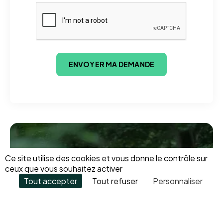
Ce site utilise des cookies et vous donne le contrôle sur
Prêt à créer un
ceux que vous souhaitez activer
Tout accepter
Tout refuser
Personnaliser
événement
mémorable