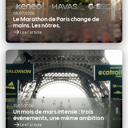
08
/
07
/
2026
Le Marathon de Paris change de
mains. Les nôtres.
Lire l'article
31
/
03
/
2026
Un mois de mars intense : trois
événements, une même ambition
Lire l'article