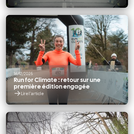
16
/
12
/
2025
Run for Climate : retour sur une
première édition engagée
Lire l'article