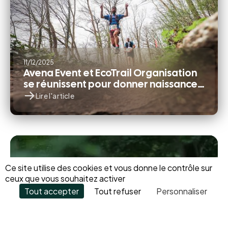
11
/
12
/
2025
Avena Event et EcoTrail Organisation
se réunissent pour donner naissance
à l’agence OSE – Outdoor Sports
Lire l'article
Experiences
Ce site utilise des cookies et vous donne le contrôle sur
Prêt à créer un
ceux que vous souhaitez activer
Tout accepter
Tout refuser
Personnaliser
événement
mémorable